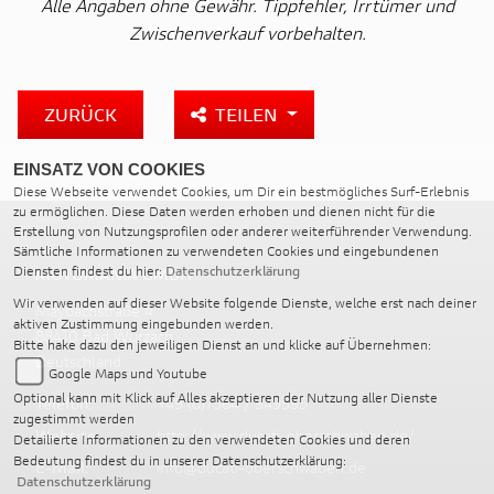
Alle Angaben ohne Gewähr. Tippfehler, Irrtümer und
Zwischenverkauf vorbehalten.
ZURÜCK
TEILEN
EINSATZ VON COOKIES
Diese Webseite verwendet Cookies, um Dir ein bestmögliches Surf-Erlebnis
zu ermöglichen. Diese Daten werden erhoben und dienen nicht für die
Erstellung von Nutzungsprofilen oder anderer weiterführender Verwendung.
Sämtliche Informationen zu verwendeten Cookies und eingebundenen
Diensten findest du hier:
Datenschutzerklärung
MOTOMANIA GMBH
Wir verwenden auf dieser Website folgende Dienste, welche erst nach deiner
Maybachstraße 4
aktiven Zustimmung eingebunden werden.
88410 Bad Wurzach
Bitte hake dazu den jeweiligen Dienst an und klicke auf Übernehmen:
Deutschland
Google Maps und Youtube
Optional kann mit Klick auf Alles akzeptieren der Nutzung aller Dienste
Telefon:
+49 (0)7564 / 949595
zugestimmt werden
Website:
http://www.ducati-oberschwaben.de/
Detailierte Informationen zu den verwendeten Cookies und deren
Bedeutung findest du in unserer Datenschutzerklärung:
E-Mail:
info@ducati-oberschwaben.de
Datenschutzerklärung