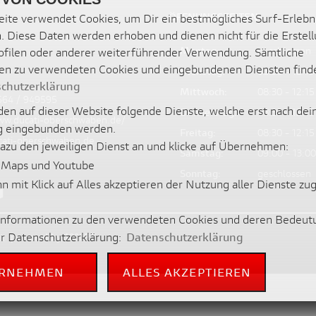
ÖFFNUNGSZEITEN
ite verwendet Cookies, um Dir ein bestmögliches Surf-Erlebn
. Diese Daten werden erhoben und dienen nicht für die Erstel
Montag:
geschlossen
filen oder anderer weiterführender Verwendung. Sämtliche
en zu verwendeten Cookies und eingebundenen Diensten find
Dienstag:
08:30 - 12:15
chutzerklärung
Mittwoch:
08:30 - 12:15
564 / 949595
en auf dieser Website folgende Dienste, welche erst nach dei
Donnerstag:
08:30 - 12:15
ww.ducati-oberschwaben.de/
 eingebunden werden.
Freitag:
08:30 - 12:15
cati-oberschwaben.de
dazu den jeweiligen Dienst an und klicke auf Übernehmen:
Samstag:
09:00 - 13:00
 Maps und Youtube
Sonntag:
geschlossen
nn mit Klick auf Alles akzeptieren der Nutzung aller Dienste z
 Informationen zu den verwendeten Cookies und deren Bedeut
er Datenschutzerklärung:
Datenschutzerklärung
it
powered by 1000PS
RNEHMEN
ALLES AKZEPTIEREN