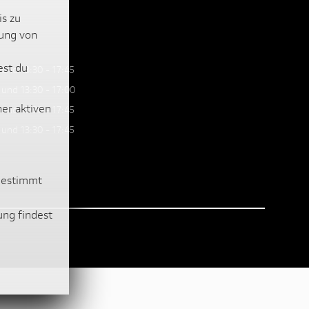
is zu
lung von
est du
 und 13:30 - 17:45
 und 13:30 - 17:00
ner aktiven
 und 13:30 - 17:45
 und 13:30 - 17:45
ugestimmt
ung findest